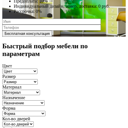
Предоплата:
10%
Индивидуальный дизайн, замер, доставка:
0 руб.
Рассрочка:
0%
Быстрый подбор мебели по
параметрам
Цвет
Размер
Материал
Назначение
Форма
Кол-во дверей