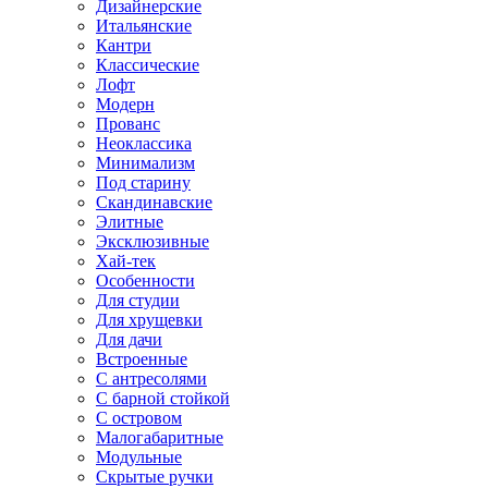
Дизайнерские
Итальянские
Кантри
Классические
Лофт
Модерн
Прованс
Неоклассика
Минимализм
Под старину
Скандинавские
Элитные
Эксклюзивные
Хай-тек
Особенности
Для студии
Для хрущевки
Для дачи
Встроенные
С антресолями
С барной стойкой
С островом
Малогабаритные
Модульные
Скрытые ручки