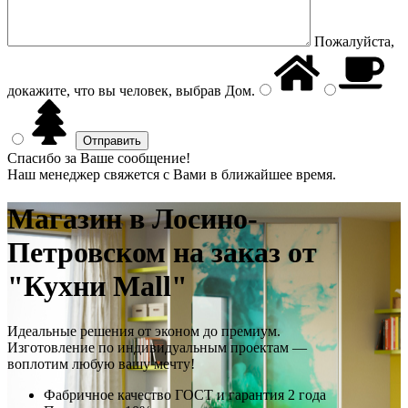
Пожалуйста,
докажите, что вы человек, выбрав
Дом
.
Спасибо за Ваше сообщение!
Наш менеджер свяжется с Вами в ближайшее время.
Магазин
в Лосино-
Петровском на заказ от
"Кухни Mall"
Идеальные решения от эконом до премиум.
Изготовление по индивидуальным проектам —
воплотим любую вашу мечту!
Фабричное качество
ГОСТ
и
гарантия 2 года