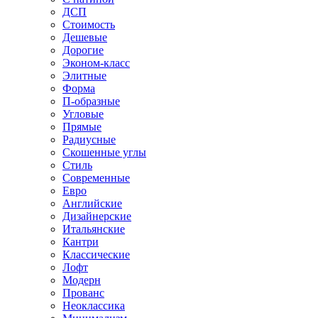
ДСП
Стоимость
Дешевые
Дорогие
Эконом-класс
Элитные
Форма
П-образные
Угловые
Прямые
Радиусные
Скошенные углы
Стиль
Современные
Евро
Английские
Дизайнерские
Итальянские
Кантри
Классические
Лофт
Модерн
Прованс
Неоклассика