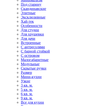
Минимализм
Под старину
Скандинавские
Элитные
Эксклюзивные
Хай-тек
Особенности
Для студии
Для хрущевки
Для дачи
Встроенные
С антресолями
С барной стойкой
С островом
Малогабаритные
Модульные
Скрытые ручки
Размер
Мини-кухни
Узкие
3 кв. м.
5 кв. м.
6 кв. м.
9 кв. м.
Все для кухни