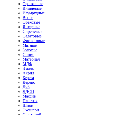
Оранжевые
Вишневые
Изумрудные
Венге
Ореховые
Янтарные
Сиреневые
Салатовые
Фиолетовые
Мятные
Золотые
Синие
Материал
МДФ
Эмаль
Акрил
Береза
Дерево
Дуб
ЛДСП
Массив
Пластик
Шпон
Экошпон
С патиной