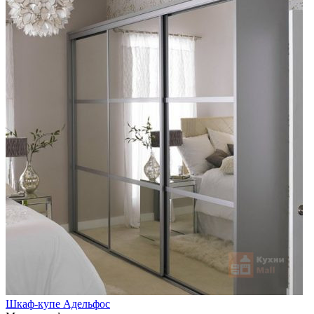
Шкаф-купе Адельфос