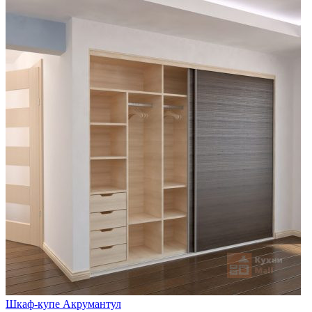
Шкаф-купе Акрумантул