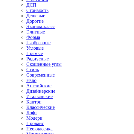
ДСП
Стоимость
Дешевые
Дорогие
Эконом-класс
Элитные
Форма
П-образные
Угловые
Прямые
Радиусные
Скошенные углы
Стиль
Современные
Евро
Английские
Дизайнерские
Итальянские
Кантри
Классические
Лофт
Модерн
Прованс
Неоклассика