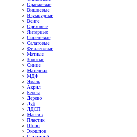
Оранжевые
Вишневые
Изумрудные
Венге
Ореховые
Янтарные
Сиреневые
Салатовые
Фиолетовые
Мятные
Золотые
Синие
Материал
МДФ
Эмаль
Акрил
Береза
Дерево
Дуб
ЛДСП
Массив
Пластик
Шпон
Экошпон
С патиной