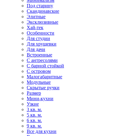
Минимализм
Под старину
Скандинавские
Элитные
Эксклюзивные
Хай-тек
Особенности
Для студии
Для хрущевки
Для дачи
Встроенные
С антресолями
С барной стойкой
С островом
Малогабаритные
Модульные
Скрытые ручки
Размер
Мини-кухни
Узкие
3 кв. м.
5 кв. м.
6 кв. м.
9 кв. м.
Все для кухни