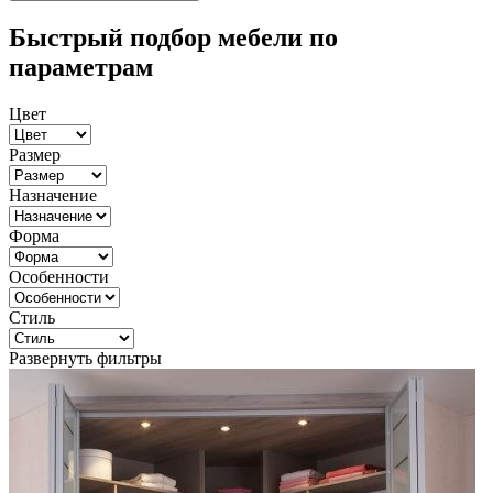
Быстрый подбор мебели по
параметрам
Цвет
Размер
Назначение
Форма
Особенности
Стиль
Развернуть фильтры