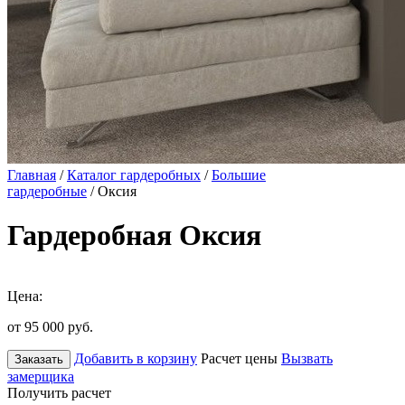
Главная
/
Каталог гардеробных
/
Большие
гардеробные
/ Оксия
Гардеробная Оксия
Цена:
от 95 000
руб.
Добавить в корзину
Расчет цены
Вызвать
Заказать
замерщика
Получить расчет