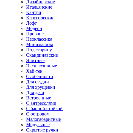
Дизайнерские
Итальянские
Кантри
Классические
Лофт
Модерн
Прованс
Неоклассика
Минимализм
Под старину
Скандинавские
Элитные
Эксклюзивные
Хай-тек
Особенности
Для студии
Для хрущевки
Для дачи
Встроенные
С антресолями
С барной стойкой
С островом
Малогабаритные
Модульные
Скрытые ручки