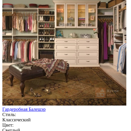
Гардеробная Балешэр
Стиль:
Классический
Цвет:
Светлый