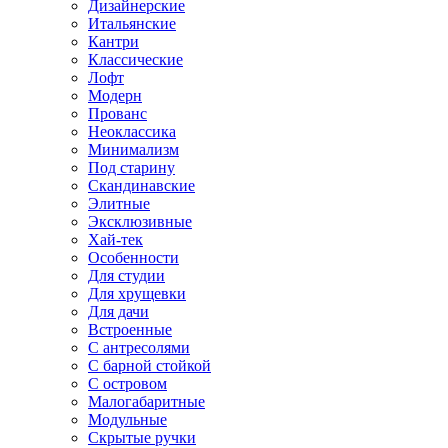
Дизайнерские
Итальянские
Кантри
Классические
Лофт
Модерн
Прованс
Неоклассика
Минимализм
Под старину
Скандинавские
Элитные
Эксклюзивные
Хай-тек
Особенности
Для студии
Для хрущевки
Для дачи
Встроенные
С антресолями
С барной стойкой
С островом
Малогабаритные
Модульные
Скрытые ручки