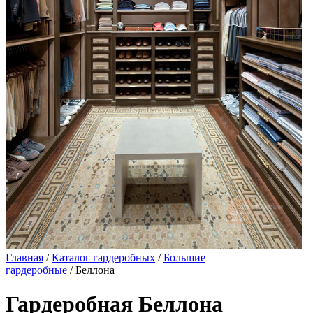
Главная
/
Каталог гардеробных
/
Большие
гардеробные
/ Беллона
Гардеробная Беллона