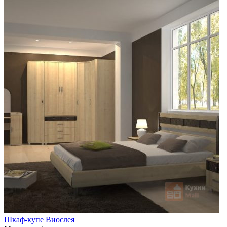
Шкаф-купе Виослея