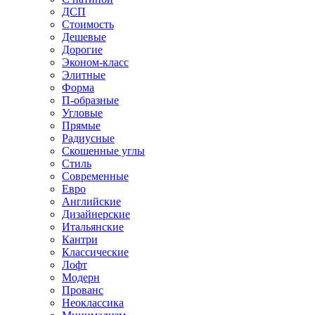
ДСП
Стоимость
Дешевые
Дорогие
Эконом-класс
Элитные
Форма
П-образные
Угловые
Прямые
Радиусные
Скошенные углы
Стиль
Современные
Евро
Английские
Дизайнерские
Итальянские
Кантри
Классические
Лофт
Модерн
Прованс
Неоклассика