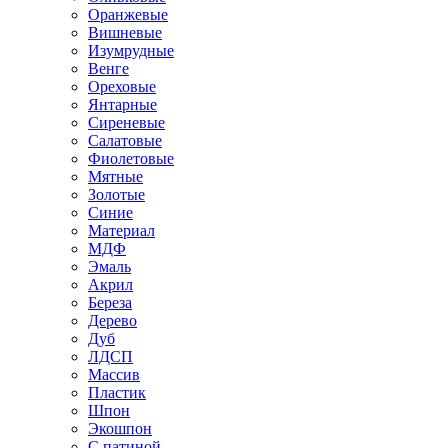
Оранжевые
Вишневые
Изумрудные
Венге
Ореховые
Янтарные
Сиреневые
Салатовые
Фиолетовые
Мятные
Золотые
Синие
Материал
МДФ
Эмаль
Акрил
Береза
Дерево
Дуб
ЛДСП
Массив
Пластик
Шпон
Экошпон
С патиной