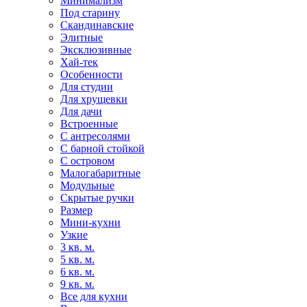
Минимализм
Под старину
Скандинавские
Элитные
Эксклюзивные
Хай-тек
Особенности
Для студии
Для хрущевки
Для дачи
Встроенные
С антресолями
С барной стойкой
С островом
Малогабаритные
Модульные
Скрытые ручки
Размер
Мини-кухни
Узкие
3 кв. м.
5 кв. м.
6 кв. м.
9 кв. м.
Все для кухни