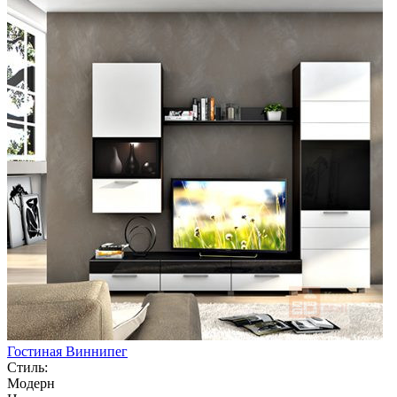
Гостиная Виннипег
Стиль:
Модерн