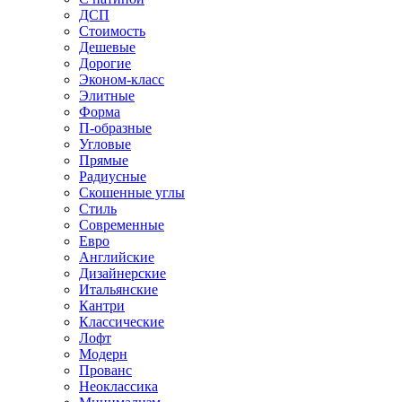
ДСП
Стоимость
Дешевые
Дорогие
Эконом-класс
Элитные
Форма
П-образные
Угловые
Прямые
Радиусные
Скошенные углы
Стиль
Современные
Евро
Английские
Дизайнерские
Итальянские
Кантри
Классические
Лофт
Модерн
Прованс
Неоклассика