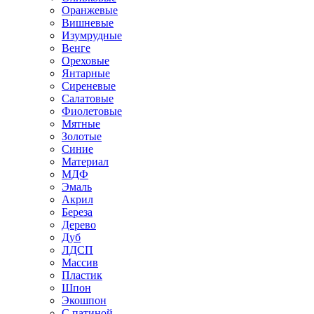
Оранжевые
Вишневые
Изумрудные
Венге
Ореховые
Янтарные
Сиреневые
Салатовые
Фиолетовые
Мятные
Золотые
Синие
Материал
МДФ
Эмаль
Акрил
Береза
Дерево
Дуб
ЛДСП
Массив
Пластик
Шпон
Экошпон
С патиной