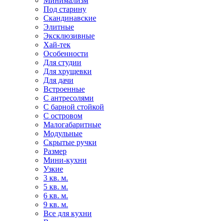
Минимализм
Под старину
Скандинавские
Элитные
Эксклюзивные
Хай-тек
Особенности
Для студии
Для хрущевки
Для дачи
Встроенные
С антресолями
С барной стойкой
С островом
Малогабаритные
Модульные
Скрытые ручки
Размер
Мини-кухни
Узкие
3 кв. м.
5 кв. м.
6 кв. м.
9 кв. м.
Все для кухни