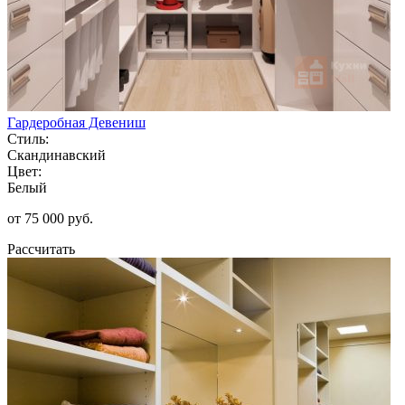
Гардеробная Девениш
Стиль:
Скандинавский
Цвет:
Белый
от 75 000 руб.
Рассчитать