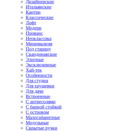
Дизайнерские
Итальянские
Кантри
Классические
Лофт
Модерн
Прованс
Неоклассика
Минимализм
Под старину
Скандинавские
Элитные
Эксклюзивные
Хай-тек
Особенности
Для студии
Для хрущевки
Для дачи
Встроенные
С антресолями
С барной стойкой
С островом
Малогабаритные
Модульные
Скрытые ручки