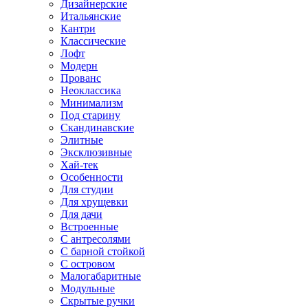
Дизайнерские
Итальянские
Кантри
Классические
Лофт
Модерн
Прованс
Неоклассика
Минимализм
Под старину
Скандинавские
Элитные
Эксклюзивные
Хай-тек
Особенности
Для студии
Для хрущевки
Для дачи
Встроенные
С антресолями
С барной стойкой
С островом
Малогабаритные
Модульные
Скрытые ручки