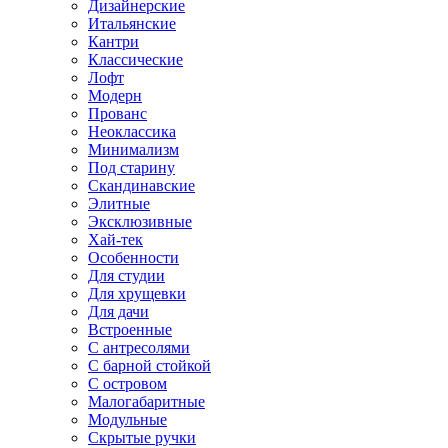
Дизайнерские
Итальянские
Кантри
Классические
Лофт
Модерн
Прованс
Неоклассика
Минимализм
Под старину
Скандинавские
Элитные
Эксклюзивные
Хай-тек
Особенности
Для студии
Для хрущевки
Для дачи
Встроенные
С антресолями
С барной стойкой
С островом
Малогабаритные
Модульные
Скрытые ручки