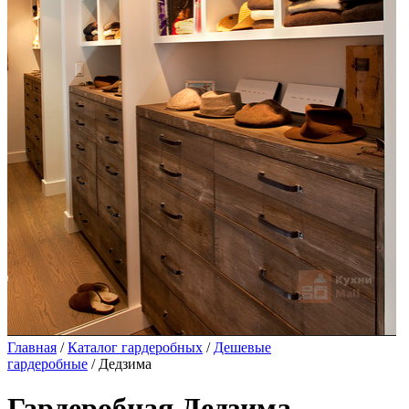
Главная
/
Каталог гардеробных
/
Дешевые
гардеробные
/ Дедзима
Гардеробная Дедзима