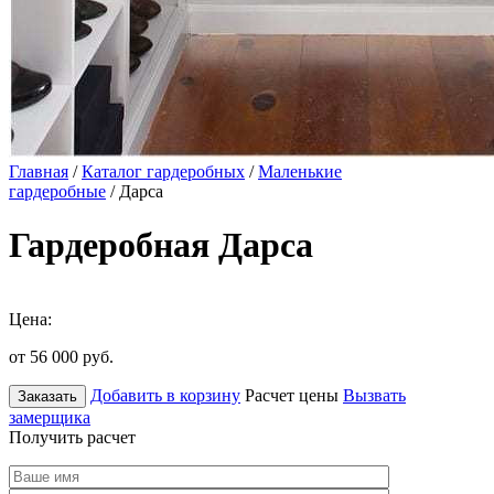
Главная
/
Каталог гардеробных
/
Маленькие
гардеробные
/ Дарса
Гардеробная Дарса
Цена:
от 56 000
руб.
Добавить в корзину
Расчет цены
Вызвать
Заказать
замерщика
Получить расчет