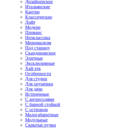
Дизайнерские
Итальянские
Кантри
Классические
Лофт
Модерн
Прованс
Неоклассика
Минимализм
Под старину
Скандинавские
Элитные
Эксклюзивные
Хай-тек
Особенности
Для студии
Для хрущевки
Для дачи
Встроенные
С антресолями
С барной стойкой
С островом
Малогабаритные
Модульные
Скрытые ручки