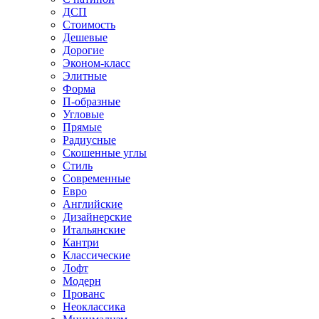
ДСП
Стоимость
Дешевые
Дорогие
Эконом-класс
Элитные
Форма
П-образные
Угловые
Прямые
Радиусные
Скошенные углы
Стиль
Современные
Евро
Английские
Дизайнерские
Итальянские
Кантри
Классические
Лофт
Модерн
Прованс
Неоклассика