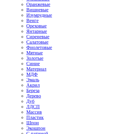
Оранжевые
Вишневые
Изумрудные
Венге
Ореховые
Янтарные
Сиреневые
Салатовые
Фиолетовые
Мятные
Золотые
Синие
Материал
МДФ
Эмаль
Акрил
Береза
Дерево
Дуб
ЛДСП
Массив
Пластик
Шпон
Экошпон
С патиной