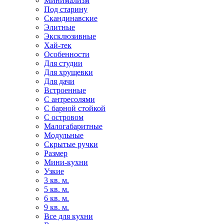
Минимализм
Под старину
Скандинавские
Элитные
Эксклюзивные
Хай-тек
Особенности
Для студии
Для хрущевки
Для дачи
Встроенные
С антресолями
С барной стойкой
С островом
Малогабаритные
Модульные
Скрытые ручки
Размер
Мини-кухни
Узкие
3 кв. м.
5 кв. м.
6 кв. м.
9 кв. м.
Все для кухни