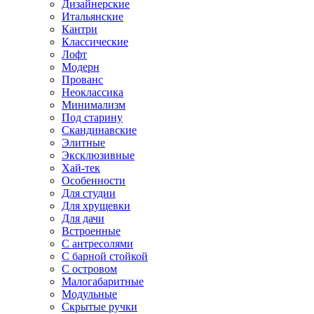
Дизайнерские
Итальянские
Кантри
Классические
Лофт
Модерн
Прованс
Неоклассика
Минимализм
Под старину
Скандинавские
Элитные
Эксклюзивные
Хай-тек
Особенности
Для студии
Для хрущевки
Для дачи
Встроенные
С антресолями
С барной стойкой
С островом
Малогабаритные
Модульные
Скрытые ручки