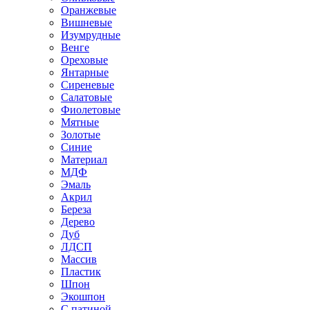
Оранжевые
Вишневые
Изумрудные
Венге
Ореховые
Янтарные
Сиреневые
Салатовые
Фиолетовые
Мятные
Золотые
Синие
Материал
МДФ
Эмаль
Акрил
Береза
Дерево
Дуб
ЛДСП
Массив
Пластик
Шпон
Экошпон
С патиной