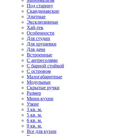
Минимализм
Под старину
Скандинавские
Элитные
Эксклюзивные
Хай-тек
Особенности
Для студии
Для хрущевки
Для дачи
Встроенные
С антресолями
С барной стойкой
С островом
Малогабаритные
Модульные
Скрытые ручки
Размер
Мини-кухни
Узкие
3 кв. м.
5 кв. м.
6 кв. м.
9 кв. м.
Все для кухни