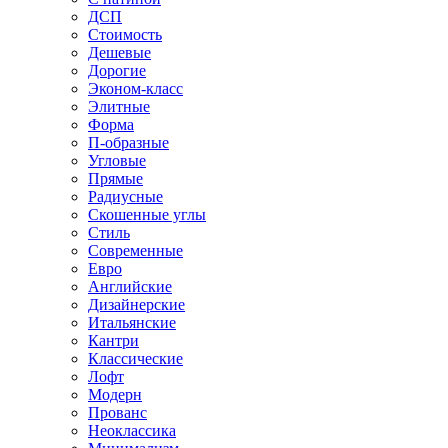
ДСП
Стоимость
Дешевые
Дорогие
Эконом-класс
Элитные
Форма
П-образные
Угловые
Прямые
Радиусные
Скошенные углы
Стиль
Современные
Евро
Английские
Дизайнерские
Итальянские
Кантри
Классические
Лофт
Модерн
Прованс
Неоклассика