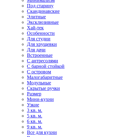
Минимализм
Под старину
Скандинавские
Элитные
Эксклюзивные
Хай-тек
Особенности
Для студии
Для хрущевки
Для дачи
Встроенные
С антресолями
С барной стойкой
С островом
Малогабаритные
Модульные
Скрытые ручки
Размер
Мини-кухни
Узкие
3 кв. м.
5 кв. м.
6 кв. м.
9 кв. м.
Все для кухни