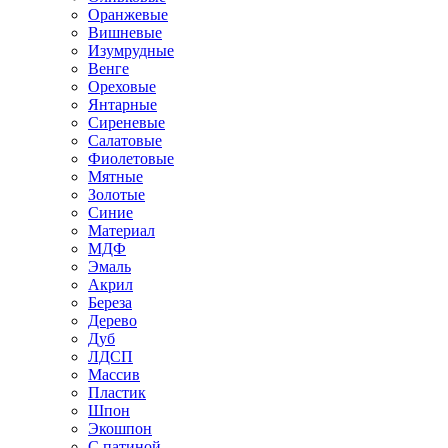
Оранжевые
Вишневые
Изумрудные
Венге
Ореховые
Янтарные
Сиреневые
Салатовые
Фиолетовые
Мятные
Золотые
Синие
Материал
МДФ
Эмаль
Акрил
Береза
Дерево
Дуб
ЛДСП
Массив
Пластик
Шпон
Экошпон
С патиной