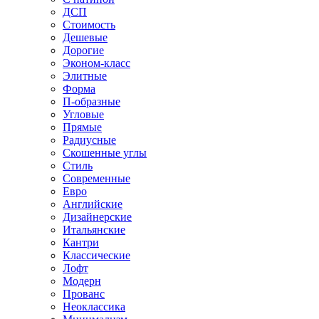
ДСП
Стоимость
Дешевые
Дорогие
Эконом-класс
Элитные
Форма
П-образные
Угловые
Прямые
Радиусные
Скошенные углы
Стиль
Современные
Евро
Английские
Дизайнерские
Итальянские
Кантри
Классические
Лофт
Модерн
Прованс
Неоклассика