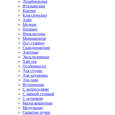
Дизайнерские
Итальянские
Кантри
Классические
Лофт
Модерн
Прованс
Неоклассика
Минимализм
Под старину
Скандинавские
Элитные
Эксклюзивные
Хай-тек
Особенности
Для студии
Для хрущевки
Для дачи
Встроенные
С антресолями
С барной стойкой
С островом
Малогабаритные
Модульные
Скрытые ручки