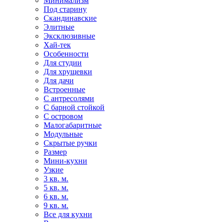
Минимализм
Под старину
Скандинавские
Элитные
Эксклюзивные
Хай-тек
Особенности
Для студии
Для хрущевки
Для дачи
Встроенные
С антресолями
С барной стойкой
С островом
Малогабаритные
Модульные
Скрытые ручки
Размер
Мини-кухни
Узкие
3 кв. м.
5 кв. м.
6 кв. м.
9 кв. м.
Все для кухни