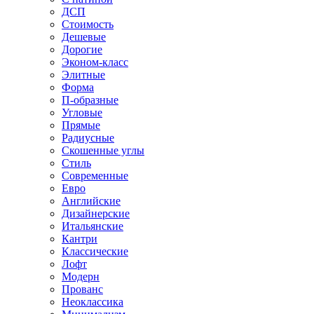
ДСП
Стоимость
Дешевые
Дорогие
Эконом-класс
Элитные
Форма
П-образные
Угловые
Прямые
Радиусные
Скошенные углы
Стиль
Современные
Евро
Английские
Дизайнерские
Итальянские
Кантри
Классические
Лофт
Модерн
Прованс
Неоклассика