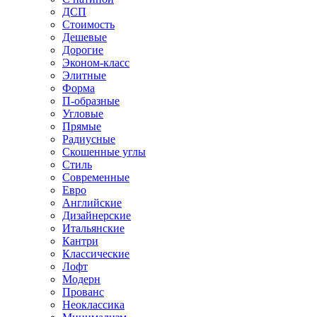
ДСП
Стоимость
Дешевые
Дорогие
Эконом-класс
Элитные
Форма
П-образные
Угловые
Прямые
Радиусные
Скошенные углы
Стиль
Современные
Евро
Английские
Дизайнерские
Итальянские
Кантри
Классические
Лофт
Модерн
Прованс
Неоклассика