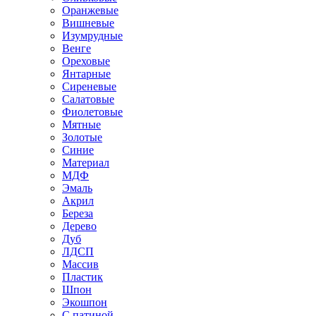
Оранжевые
Вишневые
Изумрудные
Венге
Ореховые
Янтарные
Сиреневые
Салатовые
Фиолетовые
Мятные
Золотые
Синие
Материал
МДФ
Эмаль
Акрил
Береза
Дерево
Дуб
ЛДСП
Массив
Пластик
Шпон
Экошпон
С патиной