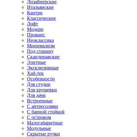
Дизайнерские
Итальянские
Кантри
Классические
Лофт
Модерн
Прованс
Неоклассика
Минимализм
Под старину
Скандинавские
Элитные
Эксклюзивные
Хай-тек
Особенности
Для студии
Для хрущевки
Для дачи
Встроенные
С антресолями
С барной стойкой
С островом
Малогабаритные
Модульные
Скрытые ручки