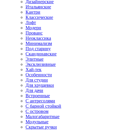
Дизайнерские
Итальянские
Кантри
Классические
Лофт
Модерн
Прованс
Неоклассика
Минимализм
Под старину
Скандинавские
Элитные
Эксклюзивные
Хай-тек
Особенности
Для студии
Для хрущевки
Для дачи
Встроенные
С антресолями
С барной стойкой
С островом
Малогабаритные
Модульные
Скрытые ручки