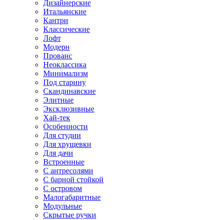
Дизайнерские
Итальянские
Кантри
Классические
Лофт
Модерн
Прованс
Неоклассика
Минимализм
Под старину
Скандинавские
Элитные
Эксклюзивные
Хай-тек
Особенности
Для студии
Для хрущевки
Для дачи
Встроенные
С антресолями
С барной стойкой
С островом
Малогабаритные
Модульные
Скрытые ручки