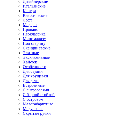
Дизайнерские
Итальянские
Кантри
Классические
Лофт
Модерн
Прованс
Неоклассика
Минимализм
Под старину
Скандинавские
Элитные
Эксклюзивные
Хай-тек
Особенности
Для студии
Для хрущевки
Для дачи
Встроенные
С антресолями
С барной стойкой
С островом
Малогабаритные
Модульные
Скрытые ручки