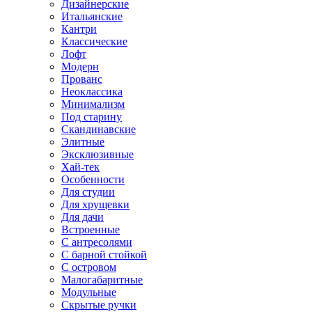
Дизайнерские
Итальянские
Кантри
Классические
Лофт
Модерн
Прованс
Неоклассика
Минимализм
Под старину
Скандинавские
Элитные
Эксклюзивные
Хай-тек
Особенности
Для студии
Для хрущевки
Для дачи
Встроенные
С антресолями
С барной стойкой
С островом
Малогабаритные
Модульные
Скрытые ручки