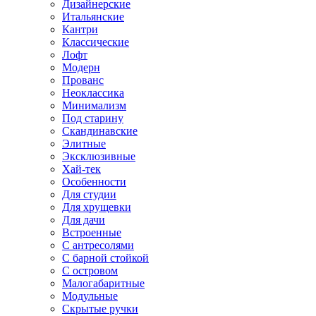
Дизайнерские
Итальянские
Кантри
Классические
Лофт
Модерн
Прованс
Неоклассика
Минимализм
Под старину
Скандинавские
Элитные
Эксклюзивные
Хай-тек
Особенности
Для студии
Для хрущевки
Для дачи
Встроенные
С антресолями
С барной стойкой
С островом
Малогабаритные
Модульные
Скрытые ручки