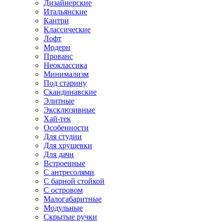
Дизайнерские
Итальянские
Кантри
Классические
Лофт
Модерн
Прованс
Неоклассика
Минимализм
Под старину
Скандинавские
Элитные
Эксклюзивные
Хай-тек
Особенности
Для студии
Для хрущевки
Для дачи
Встроенные
С антресолями
С барной стойкой
С островом
Малогабаритные
Модульные
Скрытые ручки