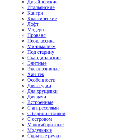
Дизайнерские
Итальянские
Кантри
Классические
Лофт
Модерн
Прованс
Неоклассика
Минимализм
Под старину
Скандинавские
Элитные
Эксклюзивные
Хай-тек
Особенности
Для студии
Для хрущевки
Для дачи
Встроенные
С антресолями
С барной стойкой
С островом
Малогабаритные
Модульные
Скрытые ручки