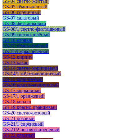
GS-04 светло-жёлтый
GS-05 тёмно-жёлтый
GS-06 горчичный
GS-07 салатовый
GS-08 фисташковый
GS-08/1 светло-фисташковый
GS-09 светло-зелёный
GS-10 еловый
GS-11 тёмно-зелёный
GS-11/1 ярко-зелёный
GS-12 кирпич
GS-13 какао
GS-14 светло-коричневый
GS-14/1 жёлто-коричневый
GS-15 коричневый
GS-16 красно-коричневый
GS-17 морковный
GS-17/1 оранжевый
GS-18 коралл
GS-19 красно-оранжевый
GS-20 светло-розовый
GS-21 розовый
GS-21/1 сиреневый
GS-21/2 розово-сиреневый
GS-22 красный