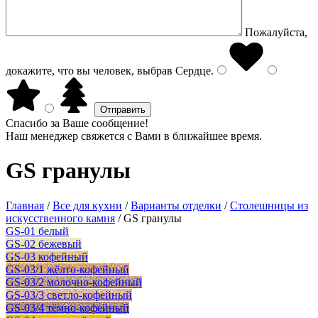
Пожалуйста,
докажите, что вы человек, выбрав
Сердце
.
Спасибо за Ваше сообщение!
Наш менеджер свяжется с Вами в ближайшее время.
GS гранулы
Главная
/
Все для кухни
/
Варианты отделки
/
Столешницы из
искусственного камня
/
GS гранулы
GS-01 белый
GS-02 бежевый
GS-03 кофейный
GS-03/1 жёлто-кофейный
GS-03/2 молочно-кофейный
GS-03/3 светло-кофейный
GS-03/4 тёмно-кофейный