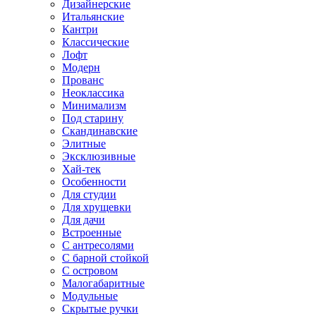
Дизайнерские
Итальянские
Кантри
Классические
Лофт
Модерн
Прованс
Неоклассика
Минимализм
Под старину
Скандинавские
Элитные
Эксклюзивные
Хай-тек
Особенности
Для студии
Для хрущевки
Для дачи
Встроенные
С антресолями
С барной стойкой
С островом
Малогабаритные
Модульные
Скрытые ручки