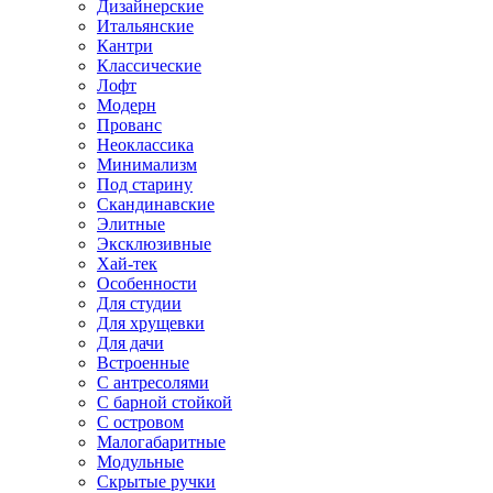
Дизайнерские
Итальянские
Кантри
Классические
Лофт
Модерн
Прованс
Неоклассика
Минимализм
Под старину
Скандинавские
Элитные
Эксклюзивные
Хай-тек
Особенности
Для студии
Для хрущевки
Для дачи
Встроенные
С антресолями
С барной стойкой
С островом
Малогабаритные
Модульные
Скрытые ручки