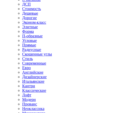
ДСП
Стоимость
Дешевые
Дорогие
Эконом-класс
Элитные
Форма
П-образные
Угловые
Прямые
Радиусные
Скошенные углы
Стиль
Современные
Евро
Английские
Дизайнерские
Итальянские
Кантри
Классические
Лофт
Модерн
Прованс
Неоклассика