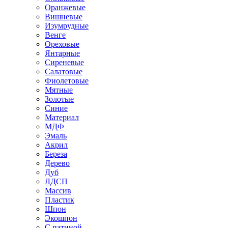
Оранжевые
Вишневые
Изумрудные
Венге
Ореховые
Янтарные
Сиреневые
Салатовые
Фиолетовые
Мятные
Золотые
Синие
Материал
МДФ
Эмаль
Акрил
Береза
Дерево
Дуб
ЛДСП
Массив
Пластик
Шпон
Экошпон
С патиной