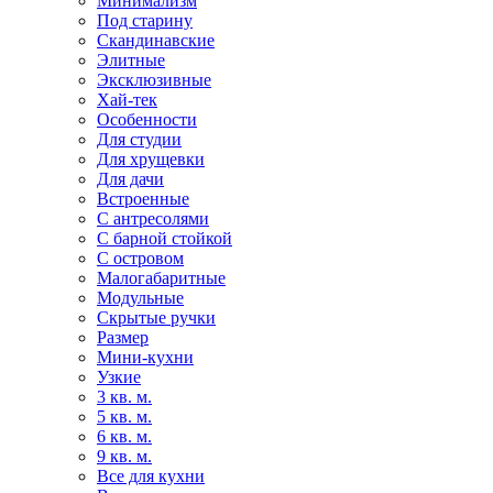
Минимализм
Под старину
Скандинавские
Элитные
Эксклюзивные
Хай-тек
Особенности
Для студии
Для хрущевки
Для дачи
Встроенные
С антресолями
С барной стойкой
С островом
Малогабаритные
Модульные
Скрытые ручки
Размер
Мини-кухни
Узкие
3 кв. м.
5 кв. м.
6 кв. м.
9 кв. м.
Все для кухни