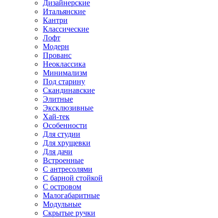
Дизайнерские
Итальянские
Кантри
Классические
Лофт
Модерн
Прованс
Неоклассика
Минимализм
Под старину
Скандинавские
Элитные
Эксклюзивные
Хай-тек
Особенности
Для студии
Для хрущевки
Для дачи
Встроенные
С антресолями
С барной стойкой
С островом
Малогабаритные
Модульные
Скрытые ручки