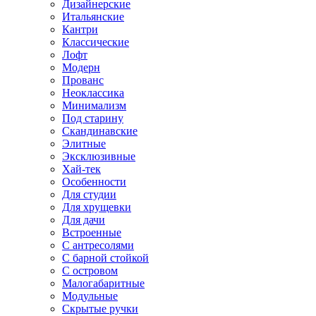
Дизайнерские
Итальянские
Кантри
Классические
Лофт
Модерн
Прованс
Неоклассика
Минимализм
Под старину
Скандинавские
Элитные
Эксклюзивные
Хай-тек
Особенности
Для студии
Для хрущевки
Для дачи
Встроенные
С антресолями
С барной стойкой
С островом
Малогабаритные
Модульные
Скрытые ручки