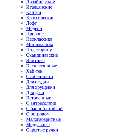
Дизайнерские
Итальянские
Кантри
Классические
Лофт
Модерн
Прованс
Неоклассика
Минимализм
Под старину
Скандинавские
Элитные
Эксклюзивные
Хай-тек
Особенности
Для студии
Для хрущевки
Для дачи
Встроенные
С антресолями
С барной стойкой
С островом
Малогабаритные
Модульные
Скрытые ручки