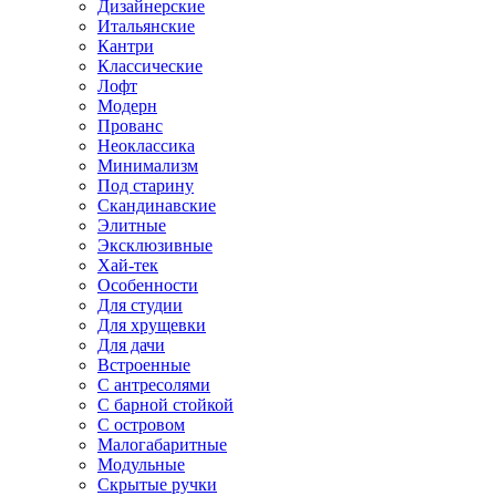
Дизайнерские
Итальянские
Кантри
Классические
Лофт
Модерн
Прованс
Неоклассика
Минимализм
Под старину
Скандинавские
Элитные
Эксклюзивные
Хай-тек
Особенности
Для студии
Для хрущевки
Для дачи
Встроенные
С антресолями
С барной стойкой
С островом
Малогабаритные
Модульные
Скрытые ручки