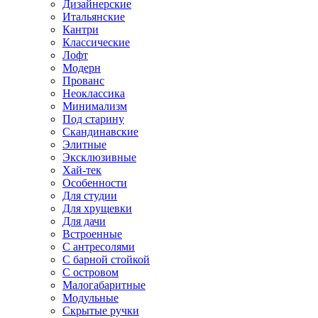
Дизайнерские
Итальянские
Кантри
Классические
Лофт
Модерн
Прованс
Неоклассика
Минимализм
Под старину
Скандинавские
Элитные
Эксклюзивные
Хай-тек
Особенности
Для студии
Для хрущевки
Для дачи
Встроенные
С антресолями
С барной стойкой
С островом
Малогабаритные
Модульные
Скрытые ручки