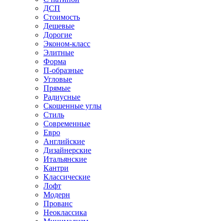
ДСП
Стоимость
Дешевые
Дорогие
Эконом-класс
Элитные
Форма
П-образные
Угловые
Прямые
Радиусные
Скошенные углы
Стиль
Современные
Евро
Английские
Дизайнерские
Итальянские
Кантри
Классические
Лофт
Модерн
Прованс
Неоклассика