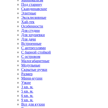
Минимализм
Под старину
Скандинавские
Элитные
Эксклюзивные
Хай-тек
Особенности
Для студии
Для хрущевки
Для дачи
Встроенные
С антресолями
С барной стойкой
С островом
Малогабаритные
Модульные
Скрытые ручки
Размер
Мини-кухни
Узкие
3 кв. м.
5 кв. м.
6 кв. м.
9 кв. м.
Все для кухни