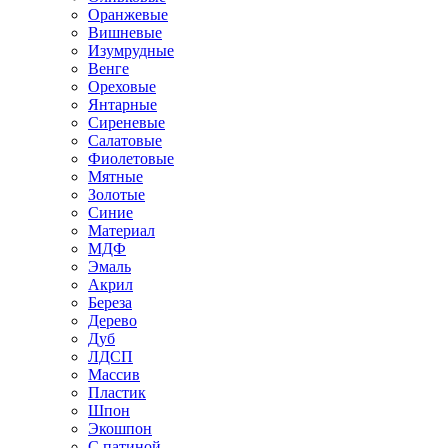
Оранжевые
Вишневые
Изумрудные
Венге
Ореховые
Янтарные
Сиреневые
Салатовые
Фиолетовые
Мятные
Золотые
Синие
Материал
МДФ
Эмаль
Акрил
Береза
Дерево
Дуб
ЛДСП
Массив
Пластик
Шпон
Экошпон
С патиной