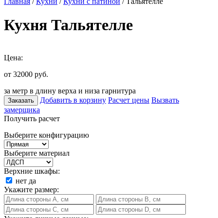
Главная
/
Кухни
/
Кухни с патиной
/ Тальятелле
Кухня Тальятелле
Цена:
от 32000
руб.
за метр в длину верха и низа гарнитура
Добавить в корзину
Расчет цены
Вызвать
Заказать
замерщика
Получить расчет
Выберите конфигурацию
Выберите материал
Верхние шкафы:
нет
да
Укажите размер: