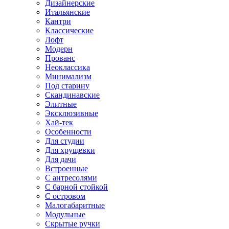
Дизайнерские
Итальянские
Кантри
Классические
Лофт
Модерн
Прованс
Неоклассика
Минимализм
Под старину
Скандинавские
Элитные
Эксклюзивные
Хай-тек
Особенности
Для студии
Для хрущевки
Для дачи
Встроенные
С антресолями
С барной стойкой
С островом
Малогабаритные
Модульные
Скрытые ручки