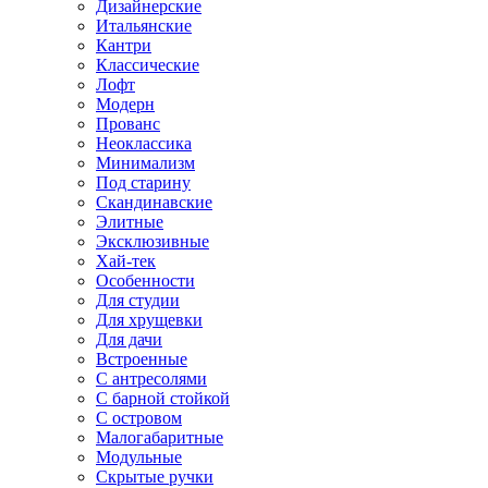
Дизайнерские
Итальянские
Кантри
Классические
Лофт
Модерн
Прованс
Неоклассика
Минимализм
Под старину
Скандинавские
Элитные
Эксклюзивные
Хай-тек
Особенности
Для студии
Для хрущевки
Для дачи
Встроенные
С антресолями
С барной стойкой
С островом
Малогабаритные
Модульные
Скрытые ручки