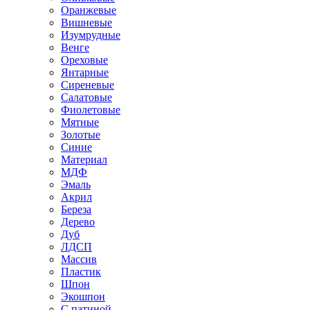
Оранжевые
Вишневые
Изумрудные
Венге
Ореховые
Янтарные
Сиреневые
Салатовые
Фиолетовые
Мятные
Золотые
Синие
Материал
МДФ
Эмаль
Акрил
Береза
Дерево
Дуб
ЛДСП
Массив
Пластик
Шпон
Экошпон
С патиной