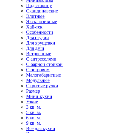
Минимализм
Под старину
Скандинавские
Элитные
Эксклюзивные
Хай-тек
Особенности
Для студии
Для хрущевки
Для дачи
Встроенные
С антресолями
С барной стойкой
С островом
Малогабаритные
Модульные
Скрытые ручки
Размер
Мини-кухни
Узкие
3 кв. м.
5 кв. м.
6 кв. м.
9 кв. м.
Все для кухни