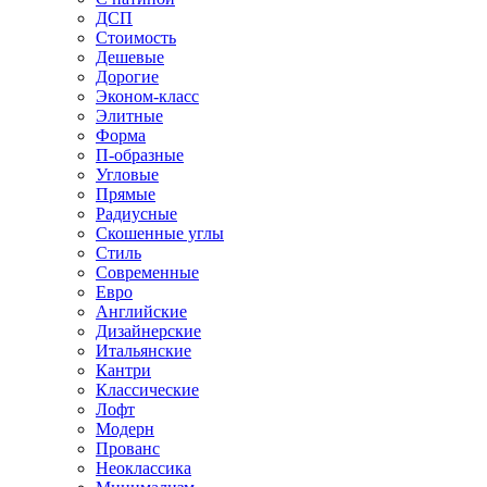
ДСП
Стоимость
Дешевые
Дорогие
Эконом-класс
Элитные
Форма
П-образные
Угловые
Прямые
Радиусные
Скошенные углы
Стиль
Современные
Евро
Английские
Дизайнерские
Итальянские
Кантри
Классические
Лофт
Модерн
Прованс
Неоклассика