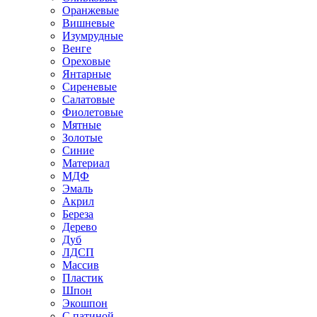
Оранжевые
Вишневые
Изумрудные
Венге
Ореховые
Янтарные
Сиреневые
Салатовые
Фиолетовые
Мятные
Золотые
Синие
Материал
МДФ
Эмаль
Акрил
Береза
Дерево
Дуб
ЛДСП
Массив
Пластик
Шпон
Экошпон
С патиной