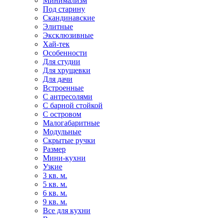
Минимализм
Под старину
Скандинавские
Элитные
Эксклюзивные
Хай-тек
Особенности
Для студии
Для хрущевки
Для дачи
Встроенные
С антресолями
С барной стойкой
С островом
Малогабаритные
Модульные
Скрытые ручки
Размер
Мини-кухни
Узкие
3 кв. м.
5 кв. м.
6 кв. м.
9 кв. м.
Все для кухни