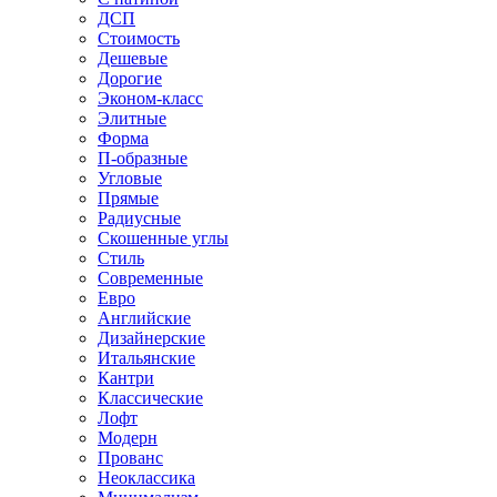
ДСП
Стоимость
Дешевые
Дорогие
Эконом-класс
Элитные
Форма
П-образные
Угловые
Прямые
Радиусные
Скошенные углы
Стиль
Современные
Евро
Английские
Дизайнерские
Итальянские
Кантри
Классические
Лофт
Модерн
Прованс
Неоклассика