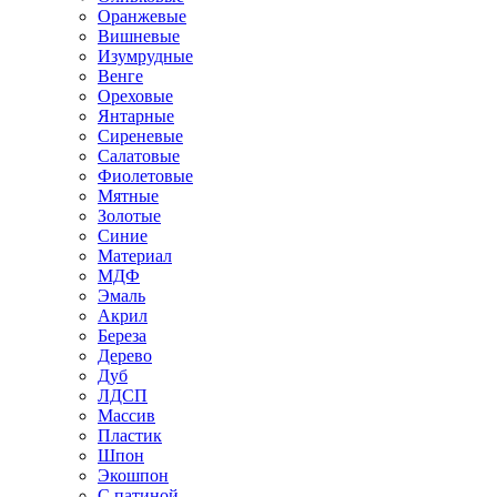
Оранжевые
Вишневые
Изумрудные
Венге
Ореховые
Янтарные
Сиреневые
Салатовые
Фиолетовые
Мятные
Золотые
Синие
Материал
МДФ
Эмаль
Акрил
Береза
Дерево
Дуб
ЛДСП
Массив
Пластик
Шпон
Экошпон
С патиной