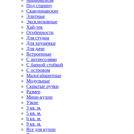
Минимализм
Под старину
Скандинавские
Элитные
Эксклюзивные
Хай-тек
Особенности
Для студии
Для хрущевки
Для дачи
Встроенные
С антресолями
С барной стойкой
С островом
Малогабаритные
Модульные
Скрытые ручки
Размер
Мини-кухни
Узкие
3 кв. м.
5 кв. м.
6 кв. м.
9 кв. м.
Все для кухни