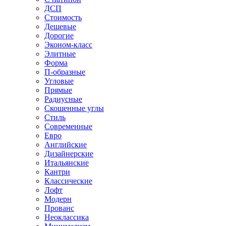
ДСП
Стоимость
Дешевые
Дорогие
Эконом-класс
Элитные
Форма
П-образные
Угловые
Прямые
Радиусные
Скошенные углы
Стиль
Современные
Евро
Английские
Дизайнерские
Итальянские
Кантри
Классические
Лофт
Модерн
Прованс
Неоклассика