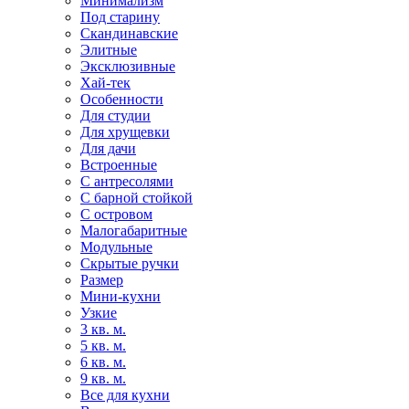
Минимализм
Под старину
Скандинавские
Элитные
Эксклюзивные
Хай-тек
Особенности
Для студии
Для хрущевки
Для дачи
Встроенные
С антресолями
С барной стойкой
С островом
Малогабаритные
Модульные
Скрытые ручки
Размер
Мини-кухни
Узкие
3 кв. м.
5 кв. м.
6 кв. м.
9 кв. м.
Все для кухни