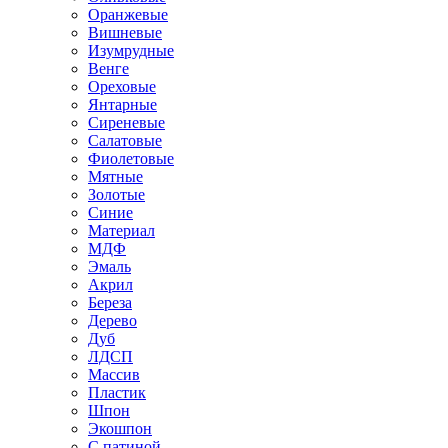
Оранжевые
Вишневые
Изумрудные
Венге
Ореховые
Янтарные
Сиреневые
Салатовые
Фиолетовые
Мятные
Золотые
Синие
Материал
МДФ
Эмаль
Акрил
Береза
Дерево
Дуб
ЛДСП
Массив
Пластик
Шпон
Экошпон
С патиной