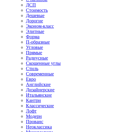
ДСП
Стоимость
Дешевые
Дорогие
Эконом-класс
Элитные
Форма
П-образные
Угловые
Прямые
Радиусные
Скошенные углы
Стиль
Современные
Евро
Английские
Дизайнерские
Итальянские
Кантри
Классические
Лофт
Модерн
Прованс
Неоклассика