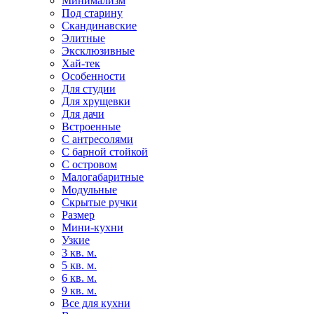
Минимализм
Под старину
Скандинавские
Элитные
Эксклюзивные
Хай-тек
Особенности
Для студии
Для хрущевки
Для дачи
Встроенные
С антресолями
С барной стойкой
С островом
Малогабаритные
Модульные
Скрытые ручки
Размер
Мини-кухни
Узкие
3 кв. м.
5 кв. м.
6 кв. м.
9 кв. м.
Все для кухни