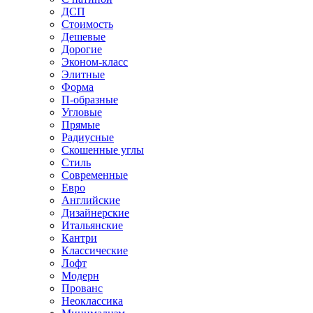
ДСП
Стоимость
Дешевые
Дорогие
Эконом-класс
Элитные
Форма
П-образные
Угловые
Прямые
Радиусные
Скошенные углы
Стиль
Современные
Евро
Английские
Дизайнерские
Итальянские
Кантри
Классические
Лофт
Модерн
Прованс
Неоклассика