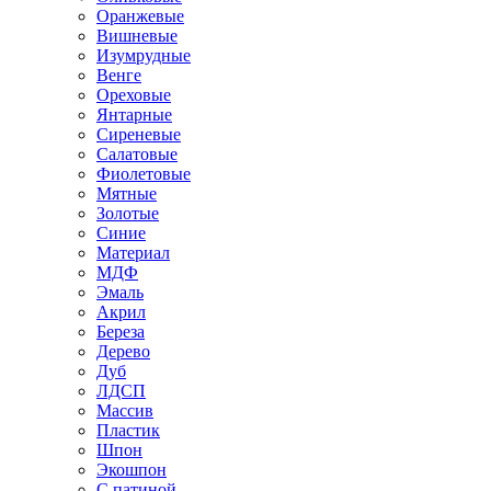
Оранжевые
Вишневые
Изумрудные
Венге
Ореховые
Янтарные
Сиреневые
Салатовые
Фиолетовые
Мятные
Золотые
Синие
Материал
МДФ
Эмаль
Акрил
Береза
Дерево
Дуб
ЛДСП
Массив
Пластик
Шпон
Экошпон
С патиной