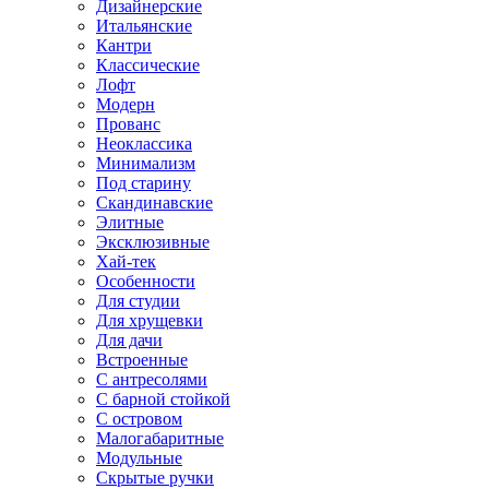
Дизайнерские
Итальянские
Кантри
Классические
Лофт
Модерн
Прованс
Неоклассика
Минимализм
Под старину
Скандинавские
Элитные
Эксклюзивные
Хай-тек
Особенности
Для студии
Для хрущевки
Для дачи
Встроенные
С антресолями
С барной стойкой
С островом
Малогабаритные
Модульные
Скрытые ручки