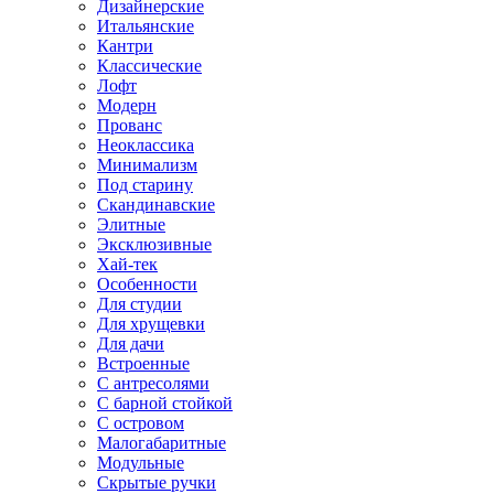
Дизайнерские
Итальянские
Кантри
Классические
Лофт
Модерн
Прованс
Неоклассика
Минимализм
Под старину
Скандинавские
Элитные
Эксклюзивные
Хай-тек
Особенности
Для студии
Для хрущевки
Для дачи
Встроенные
С антресолями
С барной стойкой
С островом
Малогабаритные
Модульные
Скрытые ручки